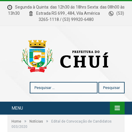
Segunda à Quinta: das 12h30 ás 18hrs Sexta: das 08h00 às
13h30
Estrada RS 699 , 484, Vila América
(53)
3265-1118 / (53) 99920-6480
Pesquisar
por:
MENU
»
»
Home
Notícias
Edital de Convocação de Candidatos
003/2020