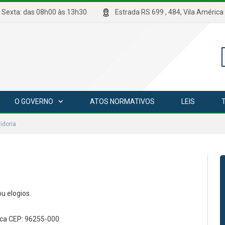
hrs Sexta: das 08h00 às 13h30
Estrada RS 699 , 484, Vila Amé
P
O GOVERNO
ATOS NORMATIVOS
LEIS
p
idoria
u elogios.
ica CEP: 96255-000