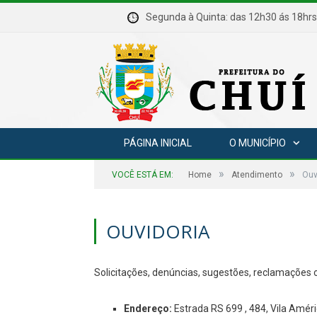
Segunda à Quinta: das 12h30 ás 18
PÁGINA INICIAL
O MUNICÍPIO
»
»
VOCÊ ESTÁ EM:
Home
Atendimento
Ouv
OUVIDORIA
Solicitações, denúncias, sugestões, reclamações o
Endereço:
Estrada RS 699 , 484, Vila Amér