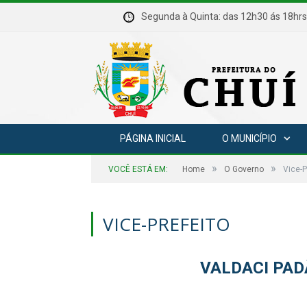
Segunda à Quinta: das 12h30 ás 18
PÁGINA INICIAL
O MUNICÍPIO
»
»
VOCÊ ESTÁ EM:
Home
O Governo
Vice-P
VICE-PREFEITO
VALDACI PA