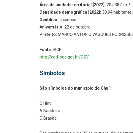
Área da unidade territorial [2022]:
202,387 km²
Densidade demográfica [2022]:
30,94 habitante
Gentílico:
chuiense
Aniversário:
22 de outubro
Prefeito:
MARCO ANTONIO VASQUES RODRIGUE
Fonte:
IBGE
http://cod.ibge.gov.br/DSV
Símbolos
São símbolos do município do Chuí:
O Hino
A Bandeira
O Brasão