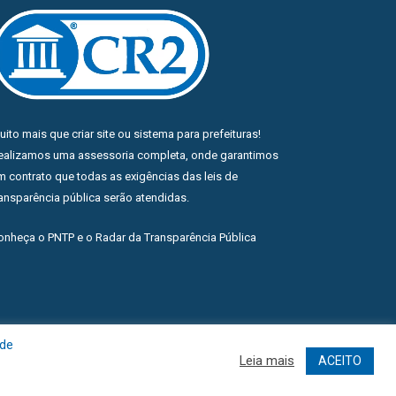
uito mais que
criar site
ou
sistema para prefeituras
!
ealizamos uma
assessoria
completa, onde garantimos
m contrato que todas as exigências das
leis de
ransparência pública
serão atendidas.
onheça o
PNTP
e o
Radar da Transparência Pública
 de
Leia mais
ACEITO