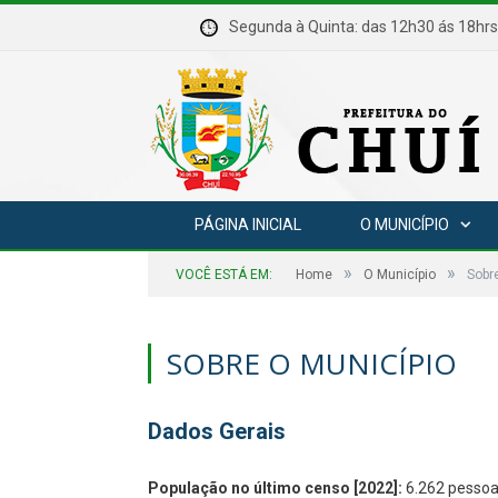
Segunda à Quinta: das 12h30 ás 18
PÁGINA INICIAL
O MUNICÍPIO
»
»
VOCÊ ESTÁ EM:
Home
O Município
Sobr
SOBRE O MUNICÍPIO
Dados Gerais
População no último censo [2022]:
6.262 pesso