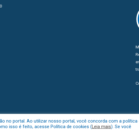
0
M
R
e
t
C
no portal. Ao utilizar nosso portal, você concorda com a política
o isso é feito, acesse Política de cookies (
Leia mais
). Se você