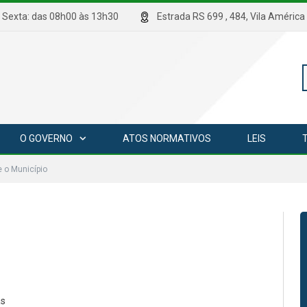
hrs Sexta: das 08h00 às 13h30
Estrada RS 699 , 484, Vila Amé
P
O GOVERNO
ATOS NORMATIVOS
LEIS
p
e o Município
as