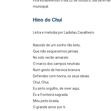
Fica estabelecido o dia 22 de outubro, dia da ema
municipal.
Hino do Chuí
Letra e melodia por Ladislau Cavalheiro
Nascido de um sonho tão belo,
Que não esquecemos jamais.
No solo verde-amarelo
O marco dos campos neutrais.
Num gesto de heroica bravura
Defendes com honra, os seus ideais.
Chuí, Chuí,
Eu sinto orgulho, de viver aqui,
És a fronteira sagrada.
Meu peito brada,
O grande amor por ti.