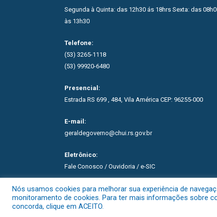
Segunda à Quinta: das 12h30 ás 18hrs Sexta: das 08h0
às 13h30
Telefone:
(53) 3265-1118
(53) 99920-6480
Presencial:
Estrada RS 699 , 484, Vila América CEP: 96255-000
E-mail:
geraldegoverno@chui.rs.gov.br
Eletrônico:
Fale Conosco / Ouvidoria / e-SIC
Nós usamos cookies para melhorar sua experiência de navegação 
monitoramento de cookies. Para ter mais informações sobre com
concorda, clique em ACEITO.