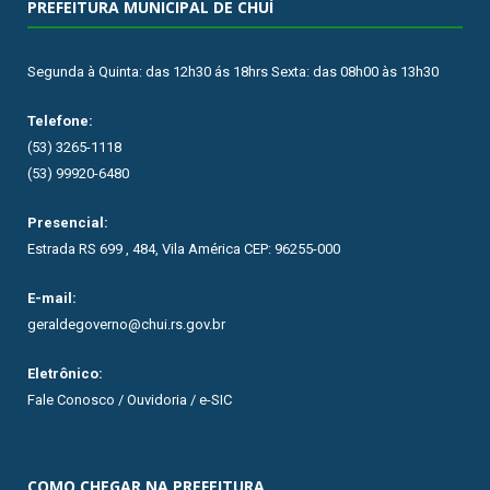
PREFEITURA MUNICIPAL DE CHUÍ
Segunda à Quinta: das 12h30 ás 18hrs Sexta: das 08h00 às 13h30
Telefone:
(53) 3265-1118
(53) 99920-6480
Presencial:
Estrada RS 699 , 484, Vila América CEP: 96255-000
E-mail:
geraldegoverno@chui.rs.gov.br
Eletrônico:
Fale Conosco / Ouvidoria / e-SIC
COMO CHEGAR NA PREFEITURA