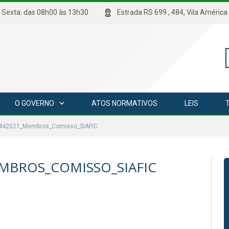
hrs Sexta: das 08h00 às 13h30
Estrada RS 699 , 484, Vila Amé
P
O GOVERNO
ATOS NORMATIVOS
LEIS
p
1442021_Membros_Comisso_SIAFIC
MBROS_COMISSO_SIAFIC