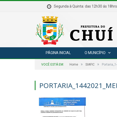
Segunda à Quinta: das 12h30 ás 18
PÁGINA INICIAL
O MUNICÍPIO
»
»
VOCÊ ESTÁ EM:
Home
SIAFIC
Portaria_
PORTARIA_1442021_ME