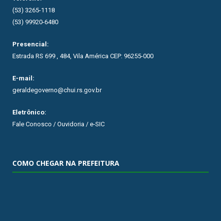
(53) 3265-1118
(53) 99920-6480
Presencial:
Estrada RS 699 , 484, Vila América CEP: 96255-000
E-mail:
geraldegoverno@chui.rs.gov.br
Eletrônico:
Fale Conosco / Ouvidoria / e-SIC
COMO CHEGAR NA PREFEITURA