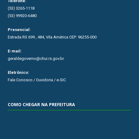
Telefone:
(53) 3265-1118
(53) 99920-6480
Presencial:
Estrada RS 699 , 484, Vila América CEP: 96255-000
E-mail:
geraldegoverno@chui.rs.gov.br
Eletrônico:
Fale Conosco / Ouvidoria / e-SIC
COMO CHEGAR NA PREFEITURA