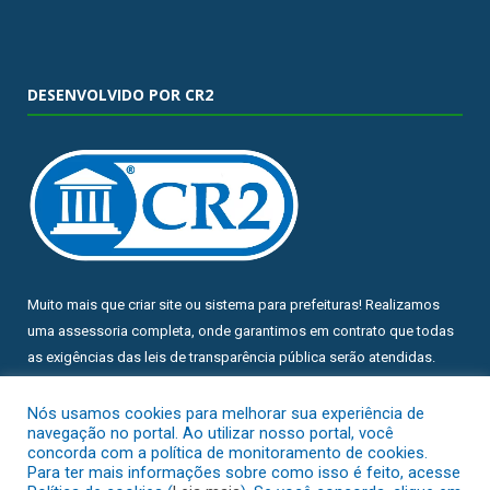
DESENVOLVIDO POR CR2
Muito mais que
criar site
ou
sistema para prefeituras
! Realizamos
uma
assessoria
completa, onde garantimos em contrato que todas
as exigências das
leis de transparência pública
serão atendidas.
Conheça o
PNTP
e o
Radar da Transparência Pública
Nós usamos cookies para melhorar sua experiência de
navegação no portal. Ao utilizar nosso portal, você
concorda com a política de monitoramento de cookies.
Para ter mais informações sobre como isso é feito, acesse