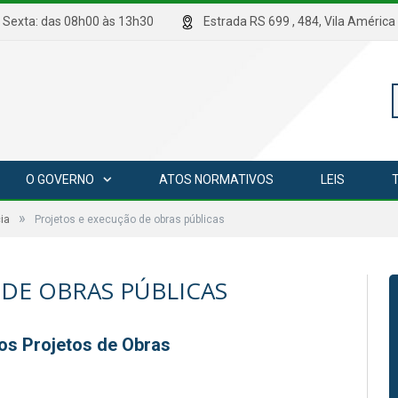
hrs Sexta: das 08h00 às 13h30
Estrada RS 699 , 484, Vila Amé
P
O GOVERNO
ATOS NORMATIVOS
LEIS
»
p
ia
Projetos e execução de obras públicas
 DE OBRAS PÚBLICAS
s Projetos de Obras