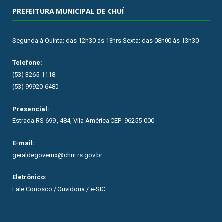
PREFEITURA MUNICIPAL DE CHUÍ
Segunda à Quinta: das 12h30 ás 18hrs Sexta: das 08h00 às 13h30
Telefone:
(53) 3265-1118
(53) 99920-6480
Presencial:
Estrada RS 699 , 484, Vila América CEP: 96255-000
E-mail:
geraldegoverno@chui.rs.gov.br
Eletrônico:
Fale Conosco / Ouvidoria / e-SIC