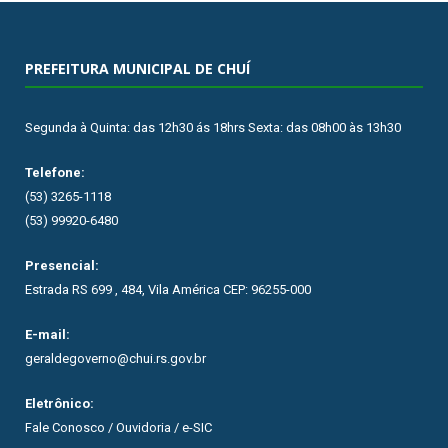
PREFEITURA MUNICIPAL DE CHUÍ
Segunda à Quinta: das 12h30 ás 18hrs Sexta: das 08h00 às 13h30
Telefone:
(53) 3265-1118
(53) 99920-6480
Presencial:
Estrada RS 699 , 484, Vila América CEP: 96255-000
E-mail:
geraldegoverno@chui.rs.gov.br
Eletrônico:
Fale Conosco / Ouvidoria / e-SIC