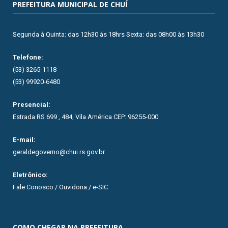
PREFEITURA MUNICIPAL DE CHUÍ
Segunda à Quinta: das 12h30 ás 18hrs Sexta: das 08h00 às 13h30
Telefone:
(53) 3265-1118
(53) 99920-6480
Presencial:
Estrada RS 699 , 484, Vila América CEP: 96255-000
E-mail:
geraldegoverno@chui.rs.gov.br
Eletrônico:
Fale Conosco / Ouvidoria / e-SIC
COMO CHEGAR NA PREFEITURA