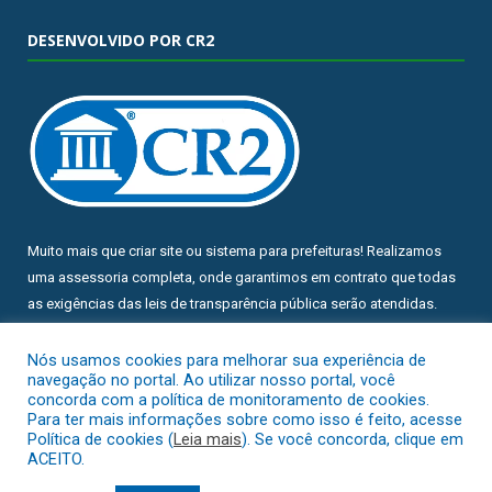
DESENVOLVIDO POR CR2
Muito mais que
criar site
ou
sistema para prefeituras
! Realizamos
uma
assessoria
completa, onde garantimos em contrato que todas
as exigências das
leis de transparência pública
serão atendidas.
Conheça o
PNTP
e o
Radar da Transparência Pública
Nós usamos cookies para melhorar sua experiência de
navegação no portal. Ao utilizar nosso portal, você
concorda com a política de monitoramento de cookies.
Para ter mais informações sobre como isso é feito, acesse
Política de cookies (
Leia mais
). Se você concorda, clique em
ACEITO.
Todos os direitos reservados a Prefeitura Municipal de Chuí.