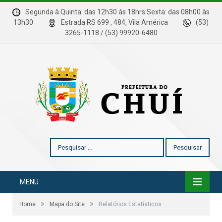
Segunda à Quinta: das 12h30 ás 18hrs Sexta: das 08h00 às
13h30
Estrada RS 699 , 484, Vila América
(53)
3265-1118 / (53) 99920-6480
Pesquisar
por:
MENU
»
»
Home
Mapa do Site
Relatórios Estatísticos