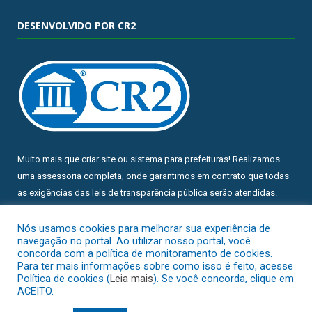
DESENVOLVIDO POR CR2
Muito mais que
criar site
ou
sistema para prefeituras
! Realizamos
uma
assessoria
completa, onde garantimos em contrato que todas
as exigências das
leis de transparência pública
serão atendidas.
Conheça o
PNTP
e o
Radar da Transparência Pública
Nós usamos cookies para melhorar sua experiência de
navegação no portal. Ao utilizar nosso portal, você
concorda com a política de monitoramento de cookies.
Para ter mais informações sobre como isso é feito, acesse
Política de cookies (
Leia mais
). Se você concorda, clique em
ACEITO.
Todos os direitos reservados a Prefeitura Municipal de Chuí.