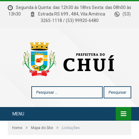
Segunda à Quinta: das 12h30 ás 18hrs Sexta: das 08h00 às
13h30
Estrada RS 699 , 484, Vila América
(53)
3265-1118 / (53) 99920-6480
Pesquisar
por:
MENU
»
»
Home
Mapa do Site
Licitações