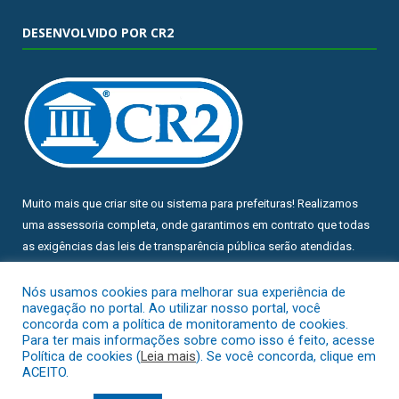
DESENVOLVIDO POR CR2
Muito mais que
criar site
ou
sistema para prefeituras
! Realizamos
uma
assessoria
completa, onde garantimos em contrato que todas
as exigências das
leis de transparência pública
serão atendidas.
Conheça o
PNTP
e o
Radar da Transparência Pública
Nós usamos cookies para melhorar sua experiência de
navegação no portal. Ao utilizar nosso portal, você
concorda com a política de monitoramento de cookies.
Para ter mais informações sobre como isso é feito, acesse
Política de cookies (
Leia mais
). Se você concorda, clique em
ACEITO.
Todos os direitos reservados a Prefeitura Municipal de Chuí.