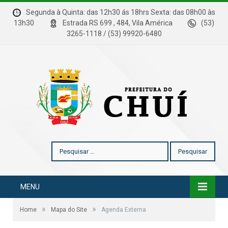
Segunda à Quinta: das 12h30 ás 18hrs Sexta: das 08h00 às
13h30
Estrada RS 699 , 484, Vila América
(53)
3265-1118 / (53) 99920-6480
Pesquisar
por:
MENU
»
»
Home
Mapa do Site
Agenda Externa