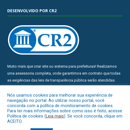
DESENVOLVIDO POR CR2
Muito mais que
criar site
ou
sistema para prefeituras
! Realizamos
uma
assessoria
completa, onde garantimos em contrato que todas
as exigências das
leis de transparência pública
serão atendidas.
Conheça o
PNTP
e o
Radar da Transparência Pública
Nós usamos cookies para melhorar sua experiência de
navegação no portal. Ao utilizar nosso portal, você
concorda com a política de monitoramento de cookies.
Para ter mais informações sobre como isso é feito, acesse
Política de cookies (
Leia mais
). Se você concorda, clique em
ACEITO.
Todos os direitos reservados a Prefeitura Municipal de Chuí.