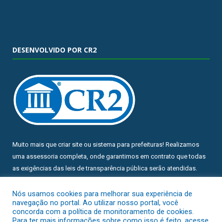
DESENVOLVIDO POR CR2
Muito mais que
criar site
ou
sistema para prefeituras
! Realizamos
uma
assessoria
completa, onde garantimos em contrato que todas
as exigências das
leis de transparência pública
serão atendidas.
Conheça o
PNTP
e o
Radar da Transparência Pública
Nós usamos cookies para melhorar sua experiência de
navegação no portal. Ao utilizar nosso portal, você
concorda com a política de monitoramento de cookies.
Para ter mais informações sobre como isso é feito, acesse