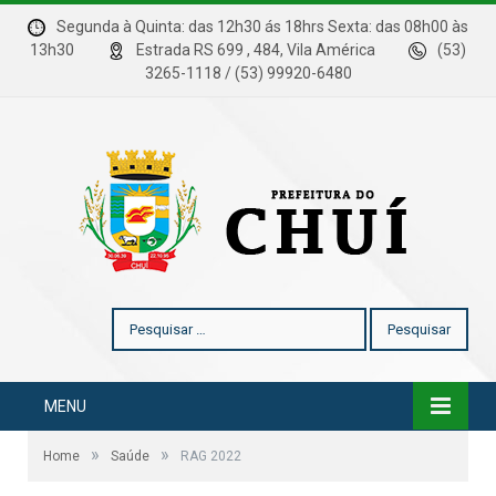
Segunda à Quinta: das 12h30 ás 18hrs Sexta: das 08h00 às
13h30
Estrada RS 699 , 484, Vila América
(53)
3265-1118 / (53) 99920-6480
Pesquisar
por:
MENU
»
»
Home
Saúde
RAG 2022