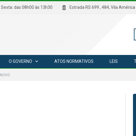
hrs Sexta: das 08h00 às 13h30
Estrada RS 699 , 484, Vila Amé
P
O GOVERNO
ATOS NORMATIVOS
LEIS
p
 NOVO