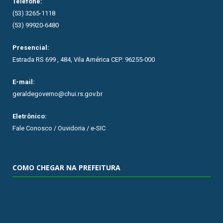
Telefone:
(53) 3265-1118
(53) 99920-6480
Presencial:
Estrada RS 699 , 484, Vila América CEP: 96255-000
E-mail:
geraldegoverno@chui.rs.gov.br
Eletrônico:
Fale Conosco / Ouvidoria / e-SIC
COMO CHEGAR NA PREFEITURA